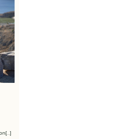
son[…]