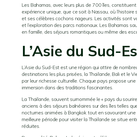
Les Bahamas, avec leurs plus de 700 îles, constituent
expérience unique, que ce soit à Nassau, où l’histoir
et ses célèbres cochons nageurs. Les activités sont va
et l’exploration des parcs nationaux. Les Bahamas sau
en famille, des séjours romantiques ou même des esc
L’Asie du Sud-Est
L’Asie du Sud-Est est une région qui attire de nombreu
destinations les plus prisées, la Thaïlande, Bali et le
par leur richesse culturelle. Chaque pays propose une
immersion dans des traditions fascinantes.
La Thaïlande, souvent surnommée le « pays du sourire, 
anciens à des séjours balnéaires sur des îles telles q
nocturnes animées à Bangkok tout en savourant une c
meilleure période pour visiter la Thaïlande se situe en
réduites.