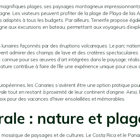
ses magnifiques plages, ses paysages montagneux impressionnants
gne. Les visiteurs peuvent profiter de la plage de Playa de las 
 adaptés à tous les budgets. Par ailleurs, Tenerife propose éga
agne aux excursions en bateau, permettant aux voyageurs d’expl
s lunaires façonnés par des éruptions volcaniques. Le parc nation
vent admirer des champs de lave et des cratères spectaculaires.
 connue pour ses œuvres d’art intégrées dans le paysage, réali
nature contribue à faire de l’île une expérience unique pour ceux 
uropéennes, les Canaries s’avèrent être une option pratique pour
 tout en restant à proximité de leur continent d’origine. Ainsi, l
ix pour des vacances d’hiver ensoleillées et mémorables.
ale : nature et plag
 mosaïque de paysages et de cultures. Le Costa Rica et le Pana