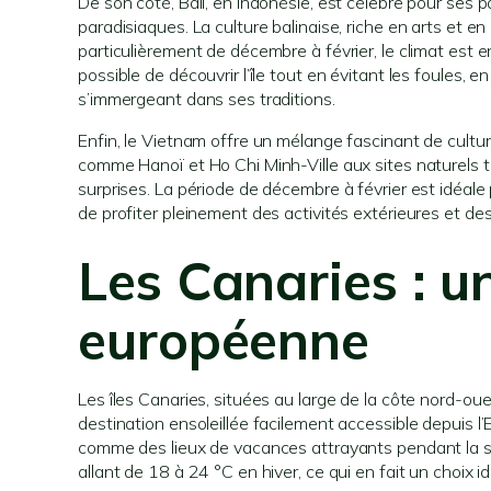
De son côté, Bali, en Indonésie, est célèbre pour ses 
paradisiaques. La culture balinaise, riche en arts et en
particulièrement de décembre à février, le climat est e
possible de découvrir l’île tout en évitant les foules,
s’immergeant dans ses traditions.
Enfin, le Vietnam offre un mélange fascinant de cultu
comme Hanoï et Ho Chi Minh-Ville aux sites naturels 
surprises. La période de décembre à février est idéale
de profiter pleinement des activités extérieures et de
Les Canaries : 
européenne
Les îles Canaries, situées au large de la côte nord-oues
destination ensoleillée facilement accessible depuis l’
comme des lieux de vacances attrayants pendant la sa
allant de 18 à 24 °C en hiver, ce qui en fait un choix i