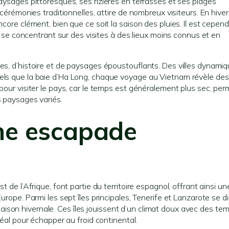
paysages pittoresques, ses rizières en terrasses et ses plages
 cérémonies traditionnelles, attire de nombreux visiteurs. En hiver
ncore clément, bien que ce soit la saison des pluies. Il est cepen
 en se concentrant sur des visites à des lieux moins connus et en
res, d’histoire et de paysages époustouflants. Des villes dynami
tels que la baie d’Ha Long, chaque voyage au Vietnam révèle des
 pour visiter le pays, car le temps est généralement plus sec, pe
s paysages variés.
une escapade
t de l’Afrique, font partie du territoire espagnol, offrant ainsi un
Europe. Parmi les sept îles principales, Tenerife et Lanzarote se d
ison hivernale. Ces îles jouissent d’un climat doux avec des te
déal pour échapper au froid continental.