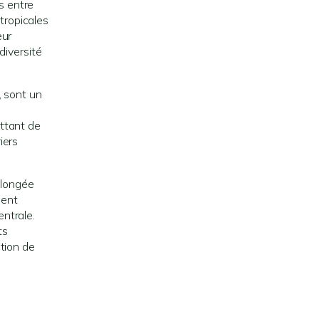
s entre
tropicales
eur
diversité
, sont un
ttant de
iers
plongée
ment
entrale.
ts
tion de