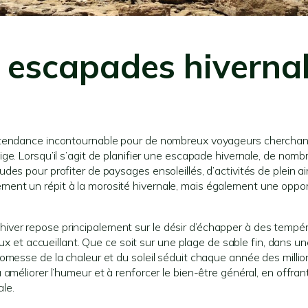
x escapades hiverna
e tendance incontournable pour de nombreux voyageurs cherchan
ge. Lorsqu’il s’agit de planifier une escapade hivernale, de nom
es pour profiter de paysages ensoleillés, d’activités de plein ai
ent un répit à la morosité hivernale, mais également une oppor
 en hiver repose principalement sur le désir d’échapper à des tempé
ux et accueillant. Que ce soit sur une plage de sable fin, dans une
omesse de la chaleur et du soleil séduit chaque année des millio
améliorer l’humeur et à renforcer le bien-être général, en offran
ale.