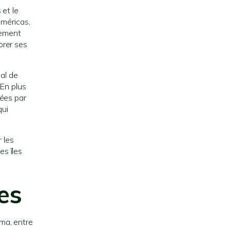
 et le
Américas,
lement
orer ses
al de
 En plus
sées par
qui
 les
es îles
es
ma, entre