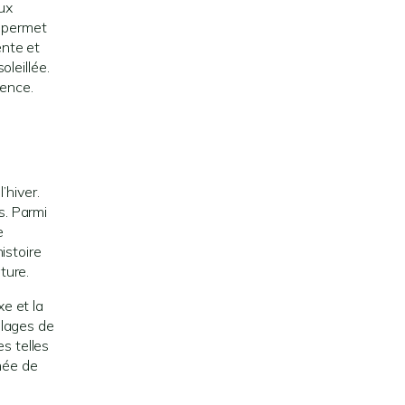
eux
e permet
ente et
leillée.
ience.
’hiver.
s. Parmi
e
istoire
ture.
xe et la
plages de
s telles
nnée de