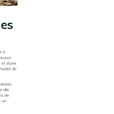
les
t à
breuses
r et d’une
tunité de
ratures
 ville
ns de
t un