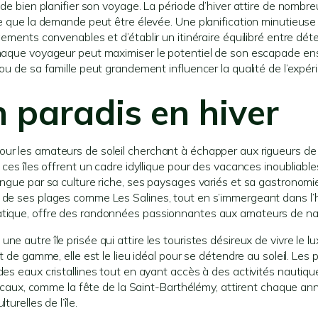
 de bien planifier son voyage. La période d’hiver attire de nombr
fie que la demande peut être élevée. Une planification minutieus
gements convenables et d’établir un itinéraire équilibré entre dét
chaque voyageur peut maximiser le potentiel de son escapade enso
ou de sa famille peut grandement influencer la qualité de l’expér
n paradis en hiver
ur les amateurs de soleil cherchant à échapper aux rigueurs de l
 ces îles offrent un cadre idyllique pour des vacances inoubliable
ingue par sa culture riche, ses paysages variés et sa gastronomi
 de ses plages comme Les Salines, tout en s’immergeant dans l’h
matique, offre des randonnées passionnantes aux amateurs de na
 autre île prisée qui attire les touristes désireux de vivre le lu
t de gamme, elle est le lieu idéal pour se détendre au soleil. Les 
des eaux cristallines tout en ayant accès à des activités nautique
s locaux, comme la fête de la Saint-Barthélémy, attirent chaque a
urelles de l’île.