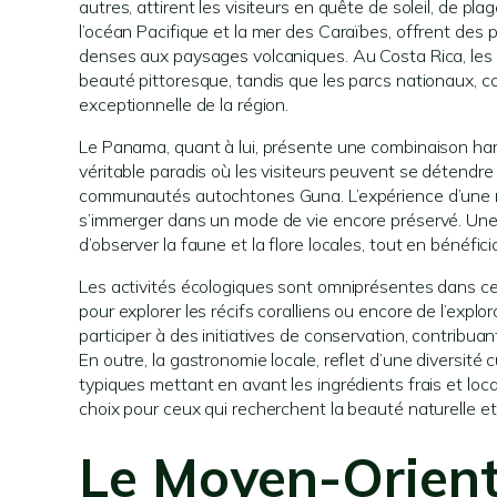
autres, attirent les visiteurs en quête de soleil, de 
l’océan Pacifique et la mer des Caraïbes, offrent des 
denses aux paysages volcaniques. Au Costa Rica, les 
beauté pittoresque, tandis que les parcs nationaux, c
exceptionnelle de la région.
Le Panama, quant à lui, présente une combinaison har
véritable paradis où les visiteurs peuvent se détendre
communautés autochtones Guna. L’expérience d’une re
s’immerger dans un mode de vie encore préservé. Une 
d’observer la faune et la flore locales, tout en bénéficia
Les activités écologiques sont omniprésentes dans ces 
pour explorer les récifs coralliens ou encore de l’ex
participer à des initiatives de conservation, contribuan
En outre, la gastronomie locale, reflet d’une diversité 
typiques mettant en avant les ingrédients frais et l
choix pour ceux qui recherchent la beauté naturelle et 
Le Moyen-Orient 