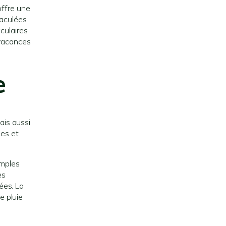
offre une
maculées
culaires
 vacances
e
ais aussi
ées et
emples
es
ées. La
e pluie