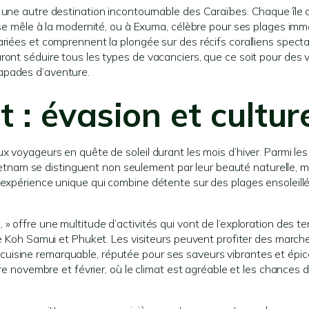
 une autre destination incontournable des Caraïbes. Chaque île 
e se mêle à la modernité, ou à Exuma, célèbre pour ses plages im
riées et comprennent la plongée sur des récifs coralliens specta
ront séduire tous les types de vacanciers, que ce soit pour des
apades d’aventure.
 : évasion et cultur
x voyageurs en quête de soleil durant les mois d’hiver. Parmi les
 Vietnam se distinguent non seulement par leur beauté naturelle, m
 expérience unique qui combine détente sur des plages ensoleill
» offre une multitude d’activités qui vont de l’exploration des t
ue Koh Samui et Phuket. Les visiteurs peuvent profiter des march
uisine remarquable, réputée pour ses saveurs vibrantes et épic
tre novembre et février, où le climat est agréable et les chances d